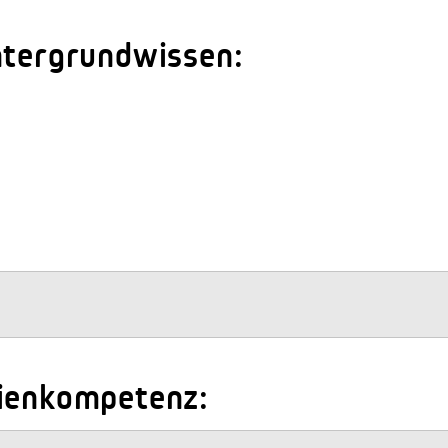
ntergrundwissen:
dienkompetenz: