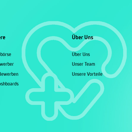
ere
Über Uns
nbörse
Über Uns
ewerber
Unser Team
 Bewerben
Unsere Vorteile
ashboards