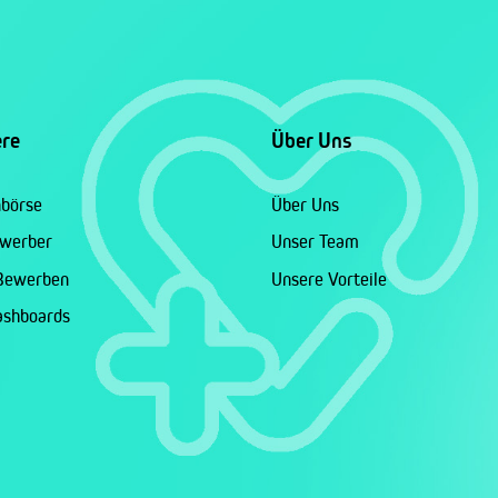
ere
Über Uns
nbörse
Über Uns
ewerber
Unser Team
 Bewerben
Unsere Vorteile
ashboards