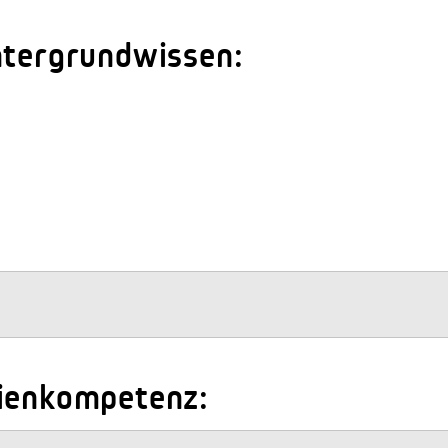
ntergrundwissen:
dienkompetenz: