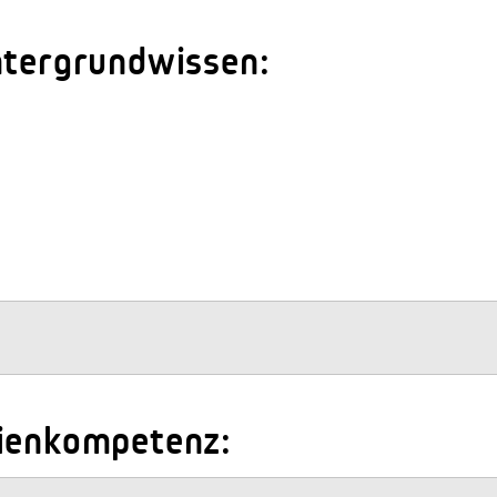
ntergrundwissen:
dienkompetenz: