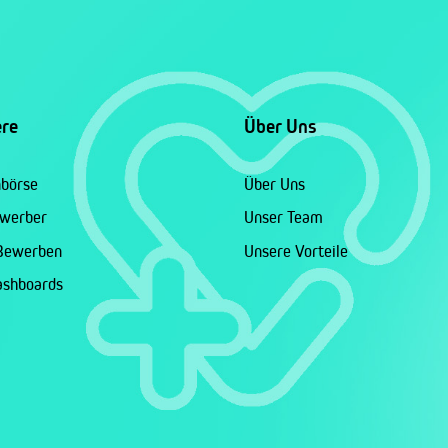
ere
Über Uns
nbörse
Über Uns
ewerber
Unser Team
 Bewerben
Unsere Vorteile
ashboards