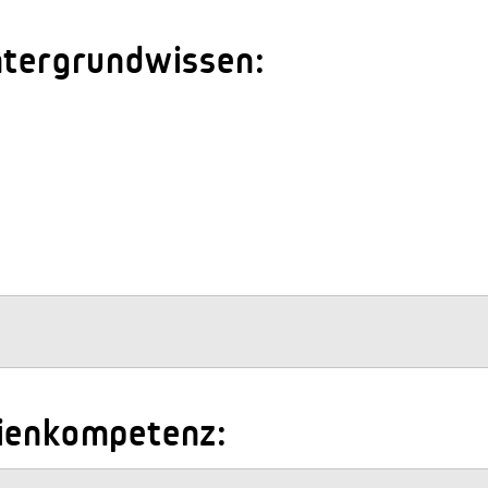
ntergrundwissen:
dienkompetenz: