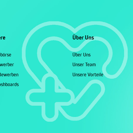
ere
Über Uns
nbörse
Über Uns
ewerber
Unser Team
 Bewerben
Unsere Vorteile
ashboards