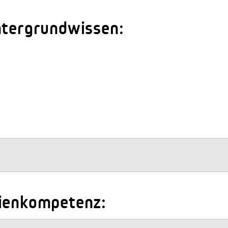
ntergrundwissen:
dienkompetenz: