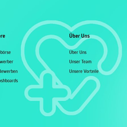
ere
Über Uns
nbörse
Über Uns
ewerber
Unser Team
 Bewerben
Unsere Vorteile
ashboards