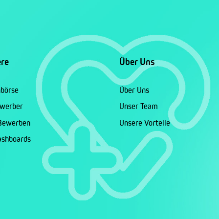
ere
Über Uns
nbörse
Über Uns
ewerber
Unser Team
 Bewerben
Unsere Vorteile
ashboards