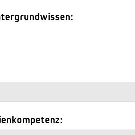
ntergrundwissen:
dienkompetenz: