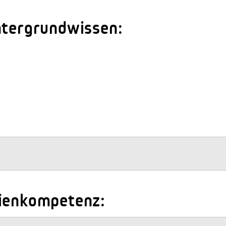
ntergrundwissen:
dienkompetenz: