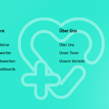
ere
Über Uns
nbörse
Über Uns
ewerber
Unser Team
 Bewerben
Unsere Vorteile
ashboards