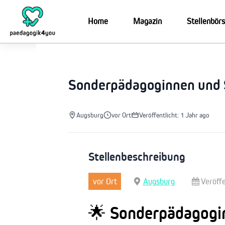
Zum
Inhalt
Home
Magazin
Stellenbör
springen
Sonderpädagoginnen und
Augsburg
vor Ort
Veröffentlicht: 1 Jahr ago
Stellenbeschreibung
vor Ort
Augsburg
Veröffe
🌟 Sonderpädagogi