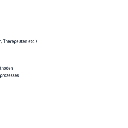
r, Therapeuten etc.)
ethoden
nprozesses