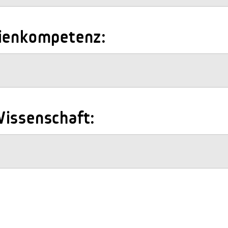
dienkompetenz:
issenschaft: