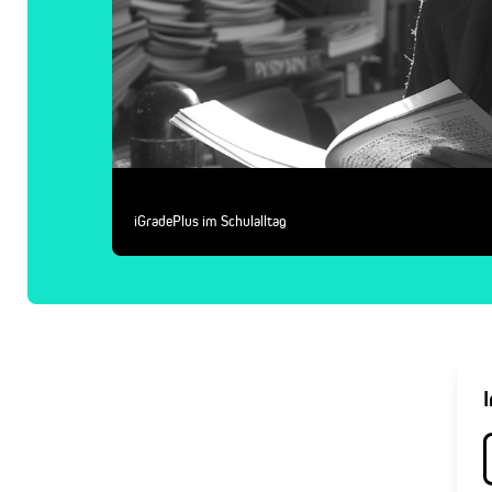
iGradePlus im Schulalltag