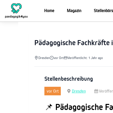
Zum
Inhalt
Home
Magazin
Stellenbör
springen
Pädagogische Fachkräfte 
Dresden
vor Ort
Veröffentlicht: 1 Jahr ago
Stellenbeschreibung
vor Ort
Dresden
Veröffen
📌
Pädagogische Fa