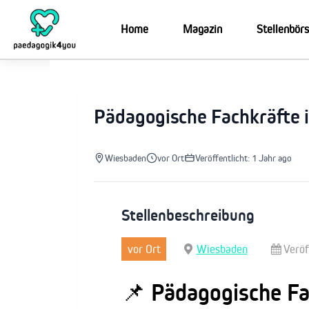
Zum
Inhalt
Home
Magazin
Stellenbör
springen
Pädagogische Fachkräfte 
Wiesbaden
vor Ort
Veröffentlicht: 1 Jahr ago
Stellenbeschreibung
vor Ort
Wiesbaden
Veröf
📌
Pädagogische Fa