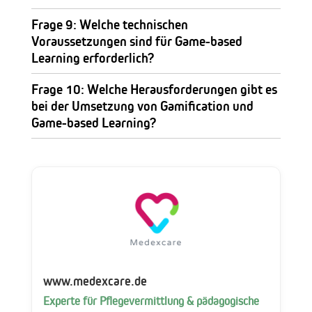
Frage 9: Welche technischen
Voraussetzungen sind für Game-based
Learning erforderlich?
Frage 10: Welche Herausforderungen gibt es
bei der Umsetzung von Gamification und
Game-based Learning?
www.medexcare.de
Experte für Pflegevermittlung & pädagogische