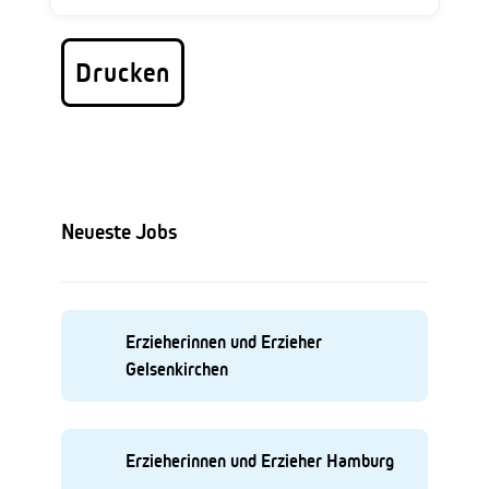
Drucken
Neueste Jobs
Erzieherinnen und Erzieher
Gelsenkirchen
Erzieherinnen und Erzieher Hamburg