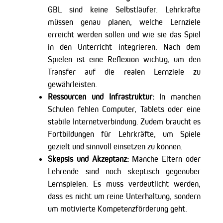
GBL sind keine Selbstläufer. Lehrkräfte
müssen genau planen, welche Lernziele
erreicht werden sollen und wie sie das Spiel
in den Unterricht integrieren. Nach dem
Spielen ist eine Reflexion wichtig, um den
Transfer auf die realen Lernziele zu
gewährleisten.
Ressourcen und Infrastruktur:
In manchen
Schulen fehlen Computer, Tablets oder eine
stabile Internetverbindung. Zudem braucht es
Fortbildungen für Lehrkräfte, um Spiele
gezielt und sinnvoll einsetzen zu können.
Skepsis und Akzeptanz:
Manche Eltern oder
Lehrende sind noch skeptisch gegenüber
Lernspielen. Es muss verdeutlicht werden,
dass es nicht um reine Unterhaltung, sondern
um motivierte Kompetenzförderung geht.