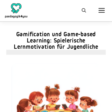
Gamification und Game-based
Learning: Spielerische
Lernmotivation für Jugendliche