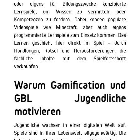
oder eigens für Bildungszwecke konzipierte
Lernspiele, um Wissen zu vermitteln oder
Kompetenzen zu fördern. Dabei können populäre
Videospiele wie Minecraft, aber auch eigens
programmierte Lernspiele zum Einsatz kommen. Das
Lernen geschieht hier direkt im Spiel – durch
Handlungen, Rätsel und Herausforderungen, die
fachliche Inhalte mit dem Spielfortschritt
verknüpfen.
Warum Gamification und
GBL Jugendliche
motivieren
Jugendliche wachsen in einer digitalen Welt auf.
Spiele sind in ihrer Lebenswelt allgegenwärtig. Die