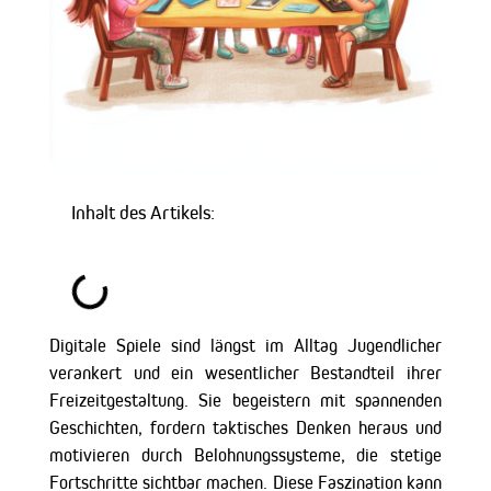
Inhalt des Artikels:
Digitale Spiele sind längst im Alltag Jugendlicher
verankert und ein wesentlicher Bestandteil ihrer
Freizeitgestaltung. Sie begeistern mit spannenden
Geschichten, fordern taktisches Denken heraus und
motivieren durch Belohnungssysteme, die stetige
Fortschritte sichtbar machen. Diese Faszination kann