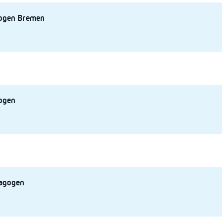
gogen Bremen
ogen
agogen