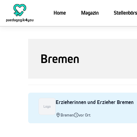
Zum
Inhalt
Home
Magazin
Stellenbör
springen
Bremen
Erzieherinnen und Erzieher Bremen
Logo
Bremen
vor Ort