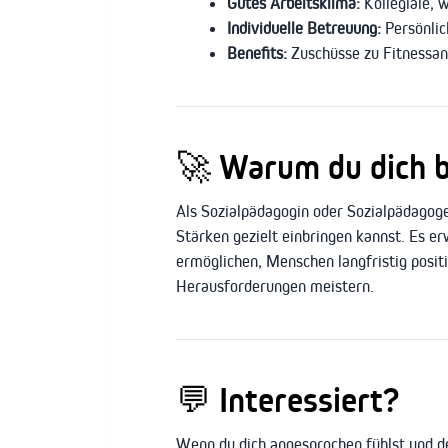
Gutes Arbeitsklima:
Kollegiale, 
Individuelle Betreuung:
Persönlic
Benefits:
Zuschüsse zu Fitnessan
🚀 Warum du dich b
Als Sozialpädagogin oder Sozialpädagoge 
Stärken gezielt einbringen kannst. Es er
ermöglichen, Menschen langfristig posi
Herausforderungen meistern.
💬 Interessiert?
Wenn du dich angesprochen fühlst und de