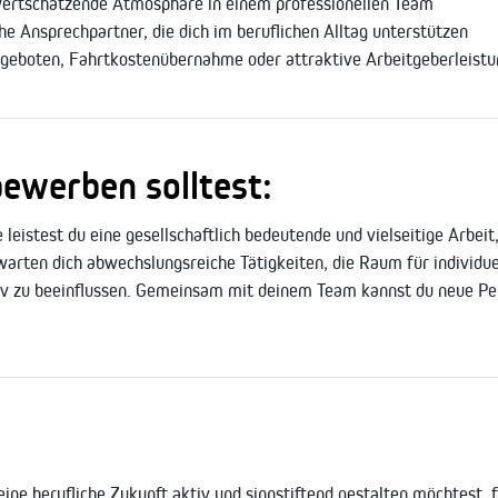
wertschätzende Atmosphäre in einem professionellen Team
he Ansprechpartner, die dich im beruflichen Alltag unterstützen
geboten, Fahrtkostenübernahme oder attraktive Arbeitgeberleistun
ewerben solltest:
leistest du eine gesellschaftlich bedeutende und vielseitige Arbeit
warten dich abwechslungsreiche Tätigkeiten, die Raum für individue
tiv zu beeinflussen. Gemeinsam mit deinem Team kannst du neue Pe
ine berufliche Zukunft aktiv und sinnstiftend gestalten möchtest,