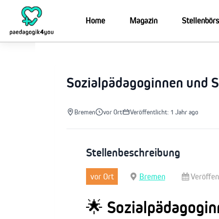
Zum
Inhalt
Home
Magazin
Stellenbör
springen
Sozialpädagoginnen und 
Bremen
vor Ort
Veröffentlicht: 1 Jahr ago
Stellenbeschreibung
vor Ort
Bremen
Veröffen
🌟 Sozialpädagogin