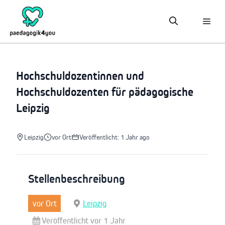
Zum
Inhalt
springen
Hochschuldozentinnen und
Hochschuldozenten für pädagogische
Leipzig
Leipzig
vor Ort
Veröffentlicht: 1 Jahr ago
Stellenbeschreibung
vor Ort
Leipzig
Veröffentlicht vor 1 Jahr