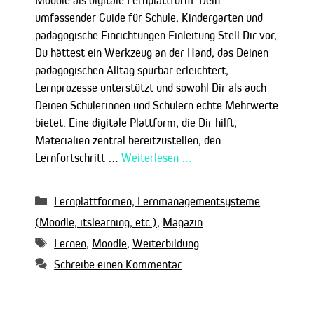
Moodle als digitale Lernplattform: Dein
umfassender Guide für Schule, Kindergarten und
pädagogische Einrichtungen Einleitung Stell Dir vor,
Du hättest ein Werkzeug an der Hand, das Deinen
pädagogischen Alltag spürbar erleichtert,
Lernprozesse unterstützt und sowohl Dir als auch
Deinen Schülerinnen und Schülern echte Mehrwerte
bietet. Eine digitale Plattform, die Dir hilft,
Materialien zentral bereitzustellen, den
Lernfortschritt …
Weiterlesen …
Kategorien
Lernplattformen, Lernmanagementsysteme
(Moodle, itslearning, etc.)
,
Magazin
Schlagwörter
Lernen
,
Moodle
,
Weiterbildung
Schreibe einen Kommentar